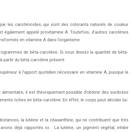
ar les caroténoïdes, qui sont des colorants naturels de couleur
 est également appelé provitamine A. Toutefois, d’autres carotènes
ansformés en vitamine A dans l’organisme.
rogrammes de bêta-carotène. Si vous divisez la quantité de bêta-
 partir du bêta-carotène présent.
érieur à l’apport quotidien nécessaire en vitamine A, puisque le
alimentaire, il est théoriquement possible d’obtenir des surdoses
ents riches en bêta-carotène. En effet, le corps peut décider lui-
stances, la lutéine et la zéaxanthine, qui ne contribuent que très
ons déjà rapportés ici : La lutéine, un pigment végétal, inhibe