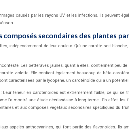
ages causés par les rayons UV et les infections, ils peuvent égal
uérison.
es composés secondaires des plantes par
ttes, indépendamment de leur couleur. Qu’une carotte soit blanche, j
ncontesté. Les betteraves jaunes, quant à elles, contiennent peu de
a carotte violette. Elle contient également beaucoup de bêta-carotè
ont caractérisées par le lycopène, un caroténoïde qui a un potentiel
Leur teneur en caroténoïdes est extrêmement faible, ce qui se trad
me l’a montré une étude néerlandaise à long terme : En effet, les f
limentaires et aux composés végétaux secondaires spécifiques du fr
ux appelés anthocyanines, qui font partie des flavonoïdes. Ils amé