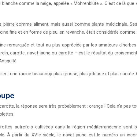
e blanche comme la neige, appelée « Mohrenblüte ». C’est de là que
e pierre comme aliment, mais aussi comme plante médicinale. Ses feu
cine fine et en forme de pieu, en revanche, était considérée comme u
ne remarquée et tout au plus appréciée par les amateurs d’herbes s
din, carotte, navet jaune ou carotte – est le résultat du croisemen
ntiquité.
ier : une racine beaucoup plus grosse, plus juteuse et plus sucrée. Ce
poupe
carotte, la réponse sera très probablement : orange ! Cela n’a pas to
olettes.
rottes autrefois cultivées dans la région méditerranéenne sont bl
 siècle. À partir du XVIe siècle, le navet jaune est le numéro un 