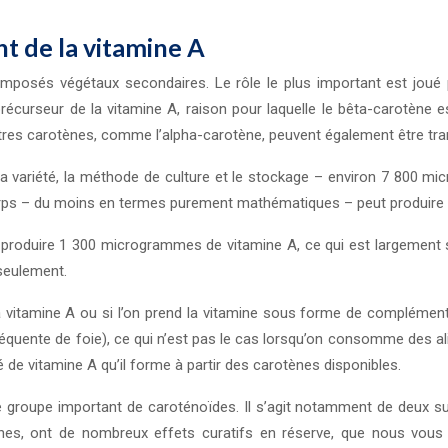
t de la vitamine A
posés végétaux secondaires. Le rôle le plus important est joué p
précurseur de la vitamine A, raison pour laquelle le bêta-carotène
utres carotènes, comme l’alpha-carotène, peuvent également être tr
variété, la méthode de culture et le stockage – environ 7 800 mic
corps – du moins en termes purement mathématiques – peut produire à
roduire 1 300 microgrammes de vitamine A, ce qui est largement sup
seulement.
vitamine A ou si l’on prend la vitamine sous forme de complément 
quente de foie), ce qui n’est pas le cas lorsqu’on consomme des alim
é de vitamine A qu’il forme à partir des carotènes disponibles.
 groupe important de caroténoïdes. Il s’agit notamment de deux sub
es, ont de nombreux effets curatifs en réserve, que nous vous av