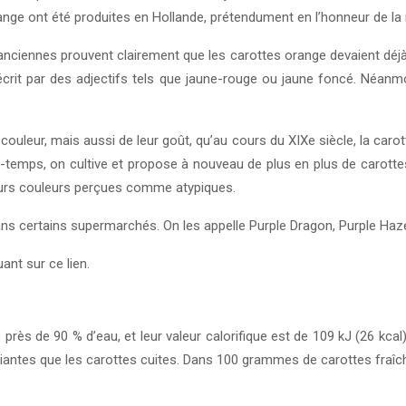
nge ont été produites en Hollande, prétendument en l’honneur de l
s anciennes prouvent clairement que les carottes orange devaient déjà 
nt décrit par des adjectifs tels que jaune-rouge ou jaune foncé. Néa
uleur, mais aussi de leur goût, qu’au cours du XIXe siècle, la carotte 
-temps, on cultive et propose à nouveau de plus en plus de carotte
leurs couleurs perçues comme atypiques.
s certains supermarchés. On les appelle Purple Dragon, Purple Haze
nt sur ce lien.
ès de 90 % d’eau, et leur valeur calorifique est de 109 kJ (26 kcal
siantes que les carottes cuites. Dans 100 grammes de carottes fraîche