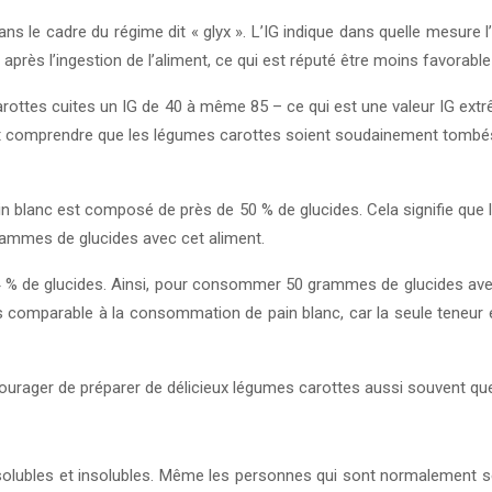
s le cadre du régime dit « glyx ». L’IG indique dans quelle mesure l
rès l’ingestion de l’aliment, ce qui est réputé être moins favorable 
carottes cuites un IG de 40 à même 85 – ce qui est une valeur IG ext
eut comprendre que les légumes carottes soient soudainement tombés 
in blanc est composé de près de 50 % de glucides. Cela signifie que 
ammes de glucides avec cet aliment.
 4 % de glucides. Ainsi, pour consommer 50 grammes de glucides ave
s comparable à la consommation de pain blanc, car la seule teneur en
courager de préparer de délicieux légumes carottes aussi souvent que
 solubles et insolubles. Même les personnes qui sont normalement s