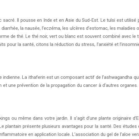
 sacré. Il pousse en Inde et en Asie du Sud-Est. Le tulsi est utilisé po
a diarrhée, la nausée, l’eczéma, les ulcères d’estomac, les maladies o
 forme de thé. Le thé noir, vert ou blanc est souvent combiné avec le 
its pour la santé, citons la réduction du stress, l’anxiété et l’insomnie
indienne. La ithaferin est un composant actif de l’ashwagandha qui 
 et une prévention de la propagation du cancer à d’autres organes
 ou même dans votre jardin. Il s’agit d’une plante originaire d’Eur
 plantain présente plusieurs avantages pour la santé. Des études on
inflammatoire en application locale. L’association du gel de l’aloe vera