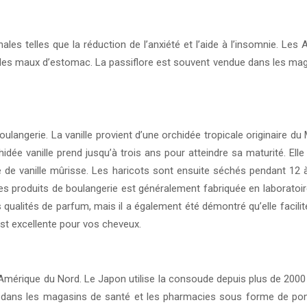
s telles que la réduction de l’anxiété et l’aide à l’insomnie. Les A
er les maux d’estomac. La passiflore est souvent vendue dans les mag
langerie. La vanille provient d’une orchidée tropicale originaire du 
idée vanille prend jusqu’à trois ans pour atteindre sa maturité. Elle n
se de vanille mûrisse. Les haricots sont ensuite séchés pendant 1
les produits de boulangerie est généralement fabriquée en laboratoire.
ualités de parfum, mais il a également été démontré qu’elle facilite 
 est excellente pour vos cheveux.
mérique du Nord. Le Japon utilise la consoude depuis plus de 2000 
e dans les magasins de santé et les pharmacies sous forme de pom